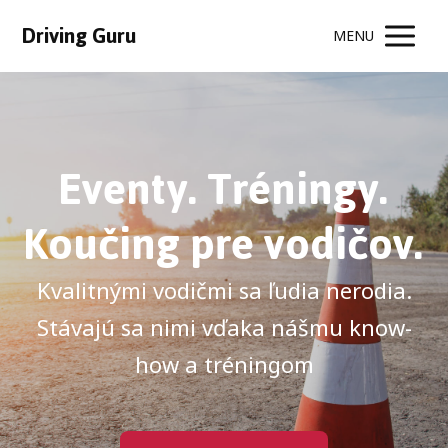
Driving Guru
MENU
Eventy. Tréningy.
Koučing pre vodičov.
Kvalitnými vodičmi sa ľudia nerodia.
Stávajú sa nimi vďaka nášmu know-
how a tréningom