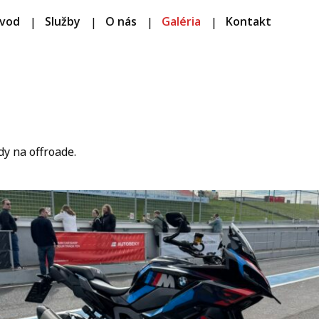
vod
Služby
O nás
Galéria
Kontakt
y na offroade.