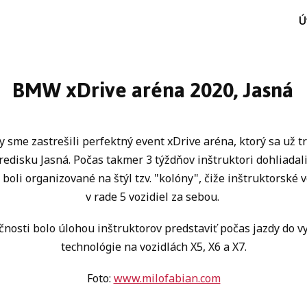
Ú
BMW xDrive aréna 2020, Jasná
y sme zastrešili perfektný event xDrive aréna, ktorý sa už t
redisku Jasná. Počas takmer 3 týždňov inštruktori dohliada
 boli organizované na štýl tzv. "kolóny", čiže inštruktorské 
v rade 5 vozidiel za sebou.
osti bolo úlohou inštruktorov predstaviť počas jazdy do v
technológie na vozidlách X5, X6 a X7.
Foto:
www.milofabian.com