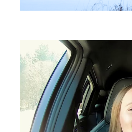
Video
prehrávač