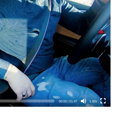
00:00
|
01:47
1.00x