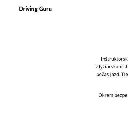
Driving Guru
Inštruktorsk
v lyžiarskom st
počas jázd. Tie
Okrem bezpečn