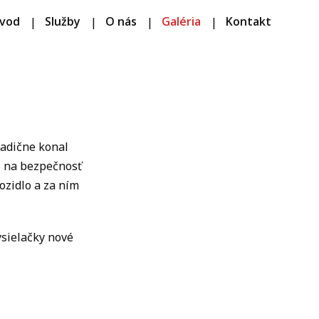
vod
Služby
O nás
Galéria
Kontakt
radične konal
li na bezpečnosť
vozidlo a za ním
ysielačky nové